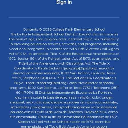
Sign In
Contents © 2026 College Park Elementary School
The La Porte Independent School District does not discriminate on
the basis of age, race, religion, color, national origin, sex or disability
in providing education services, activities, and programs, including
vocational programs, in accordance with Title VI of the Civil Rights
Act of 1964, as amended; Title IX of the Educational Amendments of
1972; Section 504 of the Rehabilitation Act of 1973, as amended; and
Title II of the Americans with Disabilities Act. The Title IX
Coordinator is Paula Jackson (jacksonp@lpisd.org), executive
director of human resources, 1002 San Jacinto, La Porte, Texas
77571, Telephone (281) 604-7110. The Section 504 Coordinator is
Billye Trader (traderb@lpisd.org), executive director of special
programs, 1002 San Jacinto, La Porte, Texas 77571, Telephone (281)
604-7034. El Distrito Independiente Escolar de La Porte no
discrimina sobre la base de edad, raza, religión, color, origen
nacional, sexo u discapacidad para proveer servicios educacionales,
actividades y programas, incluyendo programas vocacionales, de
acuerdo con el Título VI del Acta de Derechos Civiles de 1964, como
fue enmendada; Título IX de las Enmiendas Educacionales de 1972;
Sección 504 del Acta de Rehabilitación de 1973, como fue
enmendada; y el Título II del Acta de Americanos con